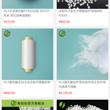
PLA丰原聚乳酸FY802吹膜 3D打印
绿程PLA复合可降解玻纤增强材料
耗材 挤出级树脂颗粒
N3001
¥575.00
¥850.00
PLA聚乳酸长丝玉米淀粉可降解材料
PLA聚乳酸短纤维绿色环保玉米纤维
生物基可降解
¥600.00
¥8,750.00