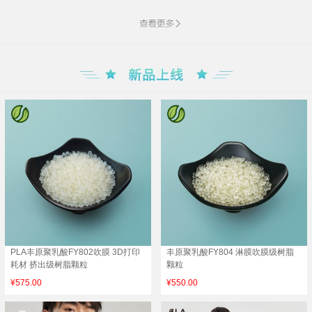
PLA丰原聚乳酸FY802吹膜 3D打印
丰原聚乳酸FY804 淋膜吹膜级树脂
耗材 挤出级树脂颗粒
颗粒
¥575.00
¥550.00