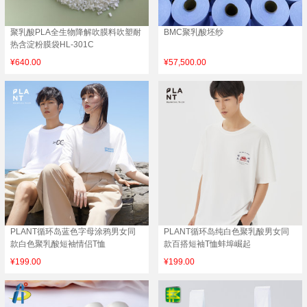
聚乳酸PLA全生物降解吹膜料吹塑耐
BMC聚乳酸坯纱
热含淀粉膜袋HL-301C
¥640.00
¥57,500.00
PLANT循环岛蓝色字母涂鸦男女同
PLANT循环岛纯白色聚乳酸男女同
款白色聚乳酸短袖情侣T恤
款百搭短袖T恤蚌埠崛起
¥199.00
¥199.00