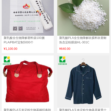
聚乳酸全生物降解塑料袋100捆
聚乳酸PLA全生物降解吹膜料吹塑耐
PLA/PBAT定制5000个
热含淀粉膜袋HL-301C
¥1,100.00
¥640.00
聚乳酸PLA玉米淀粉生物基梭织春秋
聚乳酸PLA玉米淀粉生物基居家男士