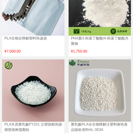
PLA生物全降解塑料快递袋
PHA聚3-羟基丁酸酯/4-羟基丁酸酯共
聚物
¥7,000.00
¥1,750.00
PLA丰原聚乳酸FY201 注塑级耐热级
聚乳酸PLA全生物降解注塑料耐热食
熔喷级树脂颗粒
品级标准料HL-303A