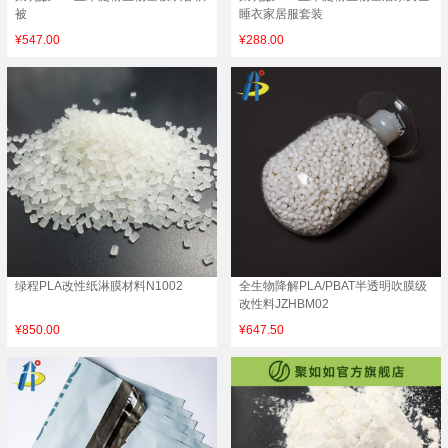
被
睡衣家居服套装
¥547.00
¥288.00
绿程PLA改性纸淋膜材料N1002
全生物降解PLA/PBAT半透明吹膜级
改性料JZHBM02
¥850.00
¥647.50