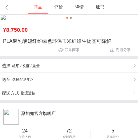
商品
评价
详情
证书
¥8,750.00
PLA聚乳酸短纤维绿色环保玉米纤维生物基可降解
联系商家
海报分享
选择
粗细 / 长度 / 重量
送至
选择配送地区
配送方式
物流运输
聚如如官方旗舰店
24
72
5
关注人数
全部商品
店铺评分