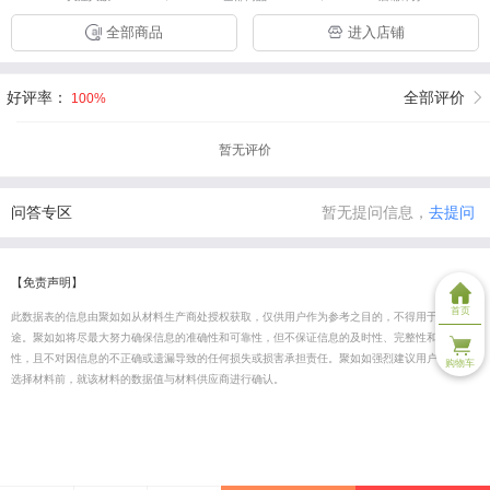
全部商品
进入店铺
好评率：
全部评价
100%
暂无评价
问答专区
暂无提问信息，
去提问
【免责声明】
首页
此数据表的信息由聚如如从材料生产商处授权获取，仅供用户作为参考之目的，不得用于商业用
途。聚如如将尽最大努力确保信息的准确性和可靠性，但不保证信息的及时性、完整性和正确
性，且不对因信息的不正确或遗漏导致的任何损失或损害承担责任。聚如如强烈建议用户在最终
购物车
选择材料前，就该材料的数据值与材料供应商进行确认。