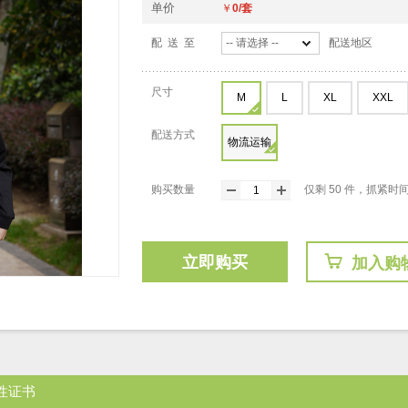
单价
￥
0/套
配 送 至
-- 请选择 --
配送地区
尺寸
M
L
XL
XXL
配送方式
物流运输
购买数量
仅剩 50 件，抓紧时
立即购买
加入购
性证书