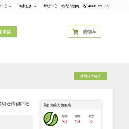
家中心
商家服务
帮助中心
站内消息[0]
4008-760-260
|
|
购物车
速求购
复制分享链接
搭男女情侣同款
聚如如官方旗舰店
描述
服务
发货
5分
5分
5分