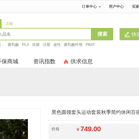
订单中心
用户中心
买
|
|
店铺
搜索
快
索：
聚乳酸
PLA
吹膜
注塑
改性
聚乳酸纤维
PBAT
环保商城
资讯指数
供求信息
黑色圆领套头运动套装秋季简约休闲百
749.00
价格
￥