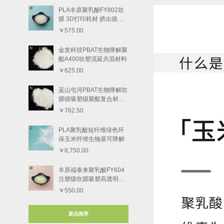
PLA丰原聚乳酸FY802吹
膜 3D打印耗材 挤出级树
脂颗粒
￥575.00
金发科技PBAT生物降解聚
酯A400吹塑流延共混材料
￥625.00
蓝山屯河PBAT生物降解吹
膜级吸塑级聚酯复合材料8
801-1
￥762.50
PLA聚乳酸短纤维绿色环
保玉米纤维生物基可降解
￥8,750.00
丰原福泰来聚乳酸FY604
注塑级吹膜吸塑高透明度
树脂颗粒
￥550.00
新品推荐