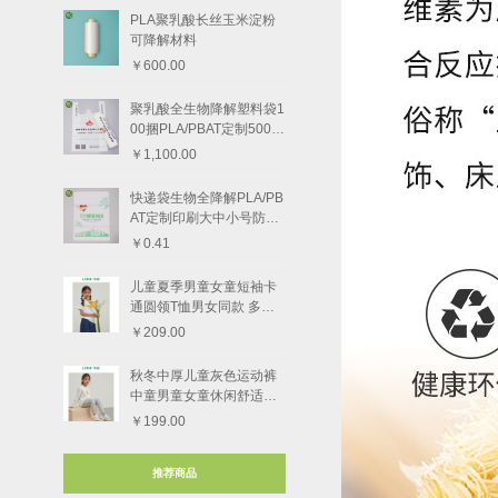
PLA聚乳酸长丝玉米淀粉
可降解材料
￥600.00
聚乳酸全生物降解塑料袋1
00捆PLA/PBAT定制5000
个
￥1,100.00
快递袋生物全降解PLA/PB
AT定制印刷大中小号防水
快递物流
￥0.41
儿童夏季男童女童短袖卡
通圆领T恤男女同款 多款
图案
￥209.00
秋冬中厚儿童灰色运动裤
中童男童女童休闲舒适束
脚长裤
￥199.00
推荐商品