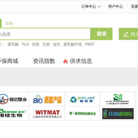
订单中心
用户中心
买
|
|
店铺
搜索
快
索：
聚乳酸
PLA
吹膜
注塑
改性
聚乳酸纤维
PBAT
环保商城
资讯指数
供求信息
东莞市冠亿新材料科技有限公司
佛山碧嘉高新材料科技有限公司
浙江植物源
江苏金之虹新材料有限公司
江苏橙桔生物降解塑料有限公司
上海彬耐新材料
聚一新材科技有限公司
山东斯达克