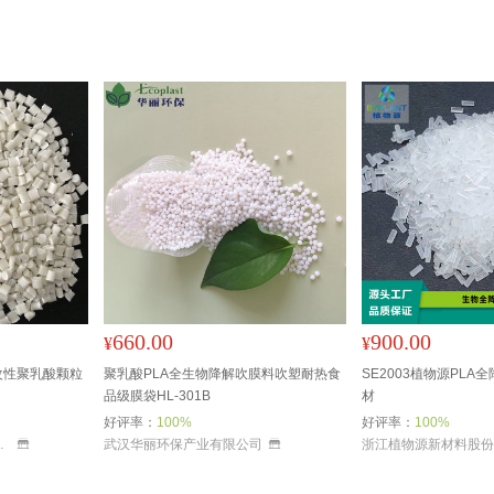
660.00
900.00
¥
¥
pla改性聚乳酸颗粒
聚乳酸PLA全生物降解吹膜料吹塑耐热食
SE2003植物源PLA
品级膜袋HL-301B
材
好评率：
100%
好评率：
100%
技有限公司
武汉华丽环保产业有限公司